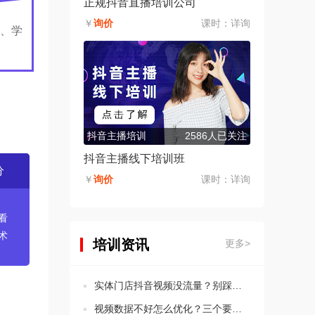
正规抖音直播培训公司
￥
询价
课时：
详询
、学
抖音主播培训
2586人已关注
抖音主播线下培训班
分
￥
询价
课时：
详询
看
术
培训资讯
更多>
实体门店抖音视频没流量？别踩这5个违规坑！
视频数据不好怎么优化？三个要点教会你分析思路！