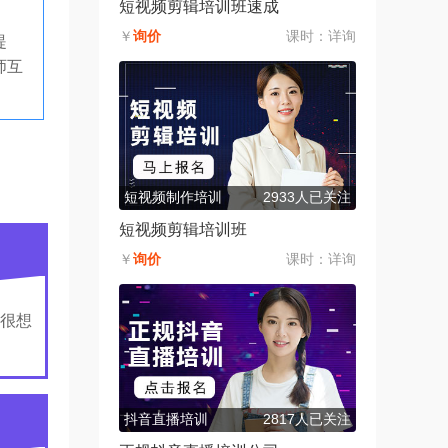
短视频剪辑培训班速成
￥
询价
课时：
详询
提
师互
短视频制作培训
2933人已关注
短视频剪辑培训班
￥
询价
课时：
详询
很想
抖音直播培训
2817人已关注