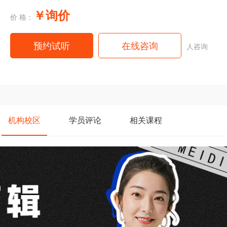
￥询价
价 格：
预约试听
在线咨询
人咨询
机构
校区
学员
评论
相关
课程