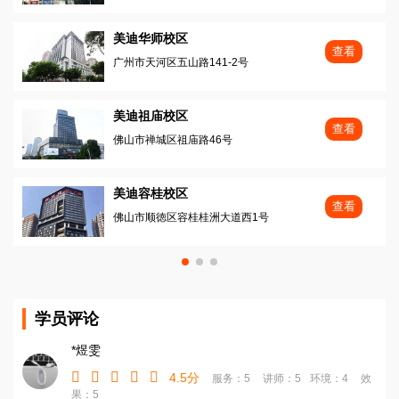
美迪华师校区
查看
广州市天河区五山路141-2号
美迪祖庙校区
查看
佛山市禅城区祖庙路46号
美迪容桂校区
查看
佛山市顺徳区容桂桂洲大道西1号
学员评论
*煜雯
4.5分
服务：5
讲师：5
环境：4
效
果：5