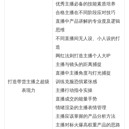
优秀主播必备的技能素质培养
合格主播在不同阶段应对技巧
直播
中产品讲解的专业度及逻辑
思维
不同直播间无人设、小人设的打
造
网红
法则打造主播个人大IP
主播与镜头的距离捕捉
直播中主播角度与灯光捕捉
打造带货
主播
之超级
训练克服恐惧紧张感
表现力
主播行动指令实操
直播成交的能量手势
情绪渲染的主播表情管理
主播应该掌握的产品分析方法
主播对标火爆高权重产品的思路