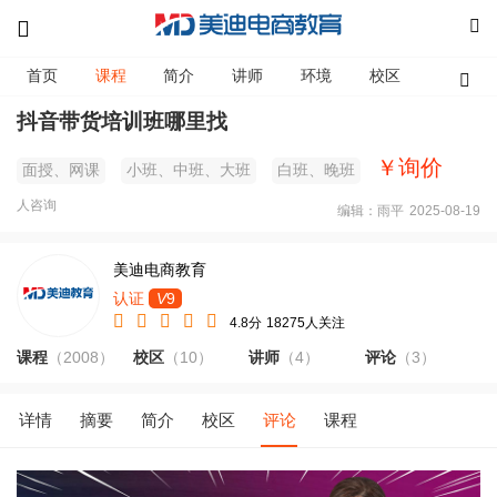
首页
课程
简介
讲师
环境
校区
资讯
抖音带货培训班哪里找
￥询价
面授、网课
小班、中班、大班
白班、晚班
人咨询
编辑：雨平
2025-08-19
美迪电商教育
认证
V
9
4.8分
18275人关注
课程
（2008）
校区
（10）
讲师
（4）
评论
（3）
详情
摘要
简介
校区
评论
课程