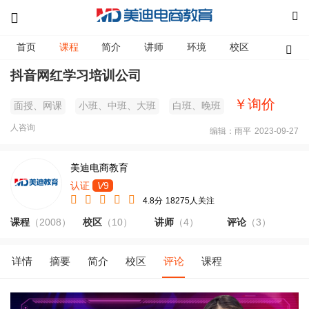
首页
课程
简介
讲师
环境
校区
资讯
抖音网红学习培训公司
￥询价
面授、网课
小班、中班、大班
白班、晚班
人咨询
编辑：雨平
2023-09-27
美迪电商教育
认证
V
9
4.8分
18275人关注
课程
（2008）
校区
（10）
讲师
（4）
评论
（3）
详情
摘要
简介
校区
评论
课程