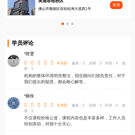
美迪容桂校区
查看
佛山市顺徳区容桂桂洲大道西1号
学员评论
*煜雯
4.5分
服务：5
讲师：5
环境：4
效
果：5
机构的整体环境明亮整洁，招生顾问们很负责任，对于
我们提出的疑惑，都会耐心解答。
*丽玫
4.8分
服务：5
讲师：5
环境：4
效
果：5
不仅课程价格公道，课程内容也是丰富多样，工作人员
特别亲切，对我十分关心。