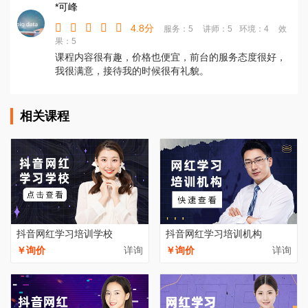
*可峰
4.8分
服务：5
讲师：5
环境：4
效
果：5
课程内容很有趣，价格也便宜，前台的服务态度很好，
我很满意，接待我的时候很有礼貌。
相关课程
抖音网红学习培训学校
抖音网红学习培训机构
￥询价
详询
￥询价
详询