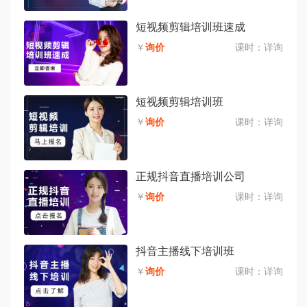
短视频剪辑培训班速成
￥
询价
课时：
详询
短视频剪辑培训班
￥
询价
课时：
详询
正规抖音直播培训公司
￥
询价
课时：
详询
抖音主播线下培训班
￥
询价
课时：
详询