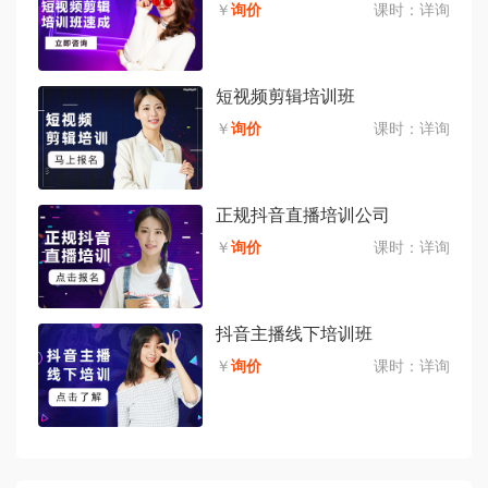
￥
询价
课时：
详询
短视频剪辑培训班
￥
询价
课时：
详询
正规抖音直播培训公司
￥
询价
课时：
详询
抖音主播线下培训班
￥
询价
课时：
详询