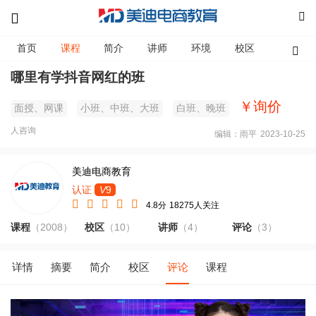
首页
课程
简介
讲师
环境
校区
资讯
哪里有学抖音网红的班
￥询价
面授、网课
小班、中班、大班
白班、晚班
人咨询
编辑：雨平
2023-10-25
美迪电商教育
认证
V
9
4.8分
18275人关注
课程
（2008）
校区
（10）
讲师
（4）
评论
（3）
详情
摘要
简介
校区
评论
课程