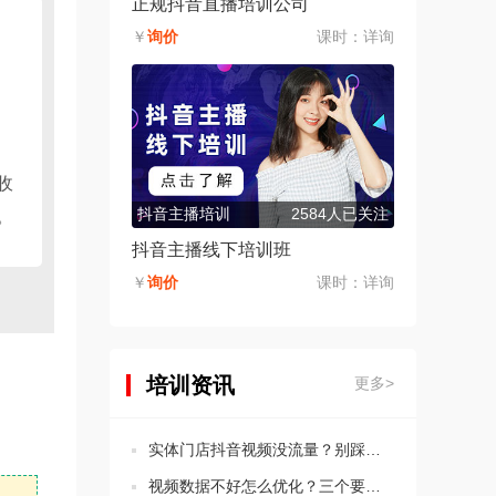
正规抖音直播培训公司
￥
询价
课时：
详询
收
抖音主播培训
2584人已关注
。
抖音主播线下培训班
￥
询价
课时：
详询
培训资讯
更多>
实体门店抖音视频没流量？别踩这5个违规坑！
视频数据不好怎么优化？三个要点教会你分析思路！