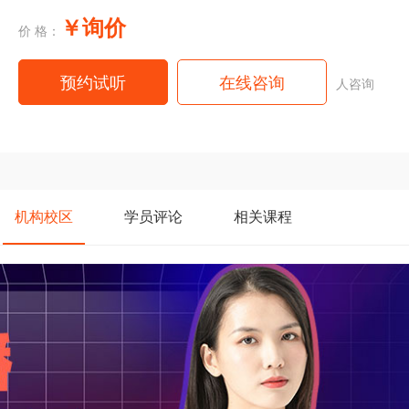
￥询价
价 格：
预约试听
在线咨询
人咨询
机构
校区
学员
评论
相关
课程