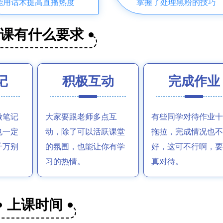
能用话术提高直播热度
掌握了处理黑粉的技巧
上课有什么要求
记
积极互动
完成作业
做笔记
大家要跟老师多点互
有些同学对待作业十
也一定
动，除了可以活跃课堂
拖拉，完成情况也不
千万别
的氛围，也能让你有学
好，这可不行啊，要
习的热情。
真对待。
上课时间