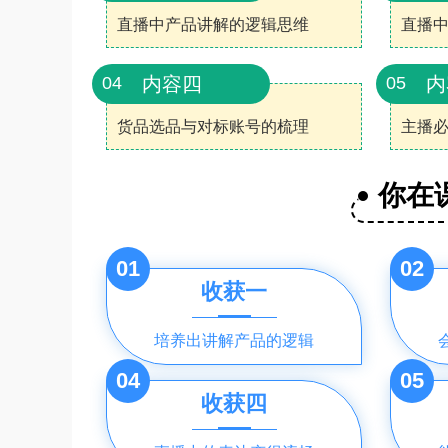
直播中产品讲解的逻辑思维
直播
内容四
内
04
05
货品选品与对标账号的梳理
主播
你在
01
02
收获一
培养出讲解产品的逻辑
04
05
收获四