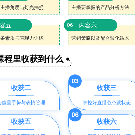
中主播角度与灯光捕捉
主播要掌握的产品分析方法
容五
内容六
06
必备素质与表现力训练
营销策略以及配合转化话术
课程里收获到什么
03
收获二
收获三
会能量手势与表情管理
掌控好直播心态跟状态
06
收获五
收获六