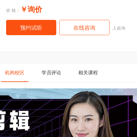
￥询价
价 格：
预约试听
在线咨询
人咨询
机构
校区
学员
评论
相关
课程