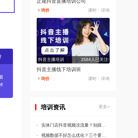
正规抖音直播培训公司
￥
询价
课时：
详询
分
抖音主播培训
2584人已关注
抖音主播线下培训班
看
￥
询价
课时：
详询
术
培训资讯
更多>
实体门店抖音视频没流量？别踩这5个违规坑！
视频数据不好怎么优化？三个要点教会你分析思路！