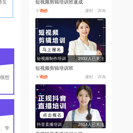
师互
短视频剪辑培训班速成
￥
询价
课时：
详询
短视频制作培训
2932人已关注
短视频剪辑培训班
￥
询价
课时：
详询
很想
抖音直播培训
2814人已关注
、学