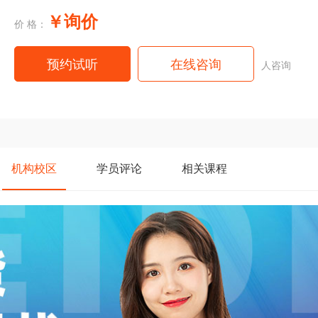
￥询价
价 格：
预约试听
在线咨询
人咨询
机构
校区
学员
评论
相关
课程