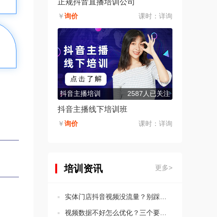
正规抖音直播培训公司
￥
询价
课时：
详询
抖音主播培训
2587人已关注
抖音主播线下培训班
￥
询价
课时：
详询
培训资讯
更多>
实体门店抖音视频没流量？别踩这5个违规坑！
视频数据不好怎么优化？三个要点教会你分析思路！