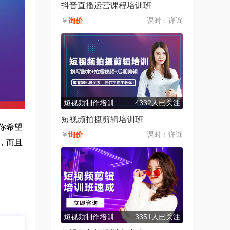
抖音直播运营课程培训班
￥
询价
课时：
详询
短视频制作培训
4332人已关注
短视频拍摄剪辑培训班
你希望
￥
询价
课时：
详询
，而且
短视频制作培训
3351人已关注