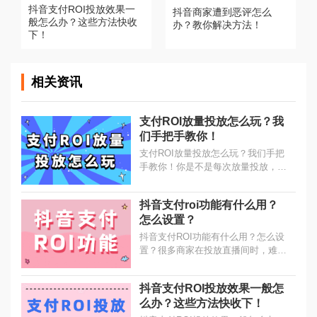
抖音支付ROI投放效果一
抖音商家遭到恶评怎么
般怎么办？这些方法快收
办？教你解决方法！
下！
相关资讯
支付ROI放量投放怎么玩？我
们手把手教你！
支付ROI放量投放怎么玩？我们手把
手教你！你是不是每次放量投放，成
本就飙升？ROI非常低或者起伏不
定？其实是你投放的操作出现了偏
抖音支付roi功能有什么用？
差，导致产品跑飞了。...
怎么设置？
抖音支付ROI功能有什么用？怎么设
置？很多商家在投放直播间时，难以
拿捏广告出价，出低了跑不动，提高
了ROI低、利润少。而小店随心推的
抖音支付ROI投放效果一般怎
支付ROI功能则可以帮助商家优化
么办？这些方法快收下！
ROI的稳定性...