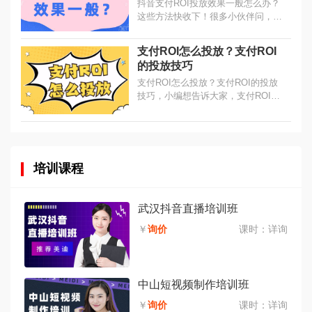
抖音支付ROI投放效果一般怎么办？
这些方法快收下！很多小伙伴问，支
付ROI优化目标投放效果一般，那该
怎么办呢？我们把建议总结为两不要
支付ROI怎么投放？支付ROI
与两要，大家一定要记好！...
的投放技巧
支付ROI怎么投放？支付ROI的投放
技巧，小编想告诉大家，支付ROI好
用是真的，有技巧也是真的，在支付
ROI目标这里填上数值，想要跑量
好，需要注意几个数字。...
培训课程
武汉抖音直播培训班
￥
询价
课时：
详询
中山短视频制作培训班
￥
询价
课时：
详询