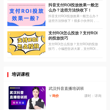
呢？先看数值，再做动作，两个方
抖音支付ROI投放效果一般怎
向。...
么办？这些方法快收下！
抖音支付ROI投放效果一般怎么办？
这些方法快收下！很多小伙伴问，支
付ROI优化目标投放效果一般，那该
怎么办呢？我们把建议总结为两不要
支付ROI怎么投放？支付ROI
与两要，大家一定要记好！...
的投放技巧
支付ROI怎么投放？支付ROI的投放
技巧，小编想告诉大家，支付ROI好
用是真的，有技巧也是真的，在支付
ROI目标这里填上数值，想要跑量
好，需要注意几个数字。...
培训课程
武汉抖音直播培训班
￥
询价
课时：
详询