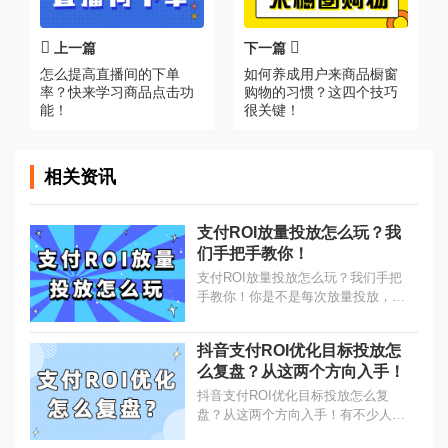
上一篇
下一篇
怎么提高直播间的下单
如何养成用户来商品橱窗
率？快来学习商品点击功
购物的习惯？这四个技巧
能！
很关键！
相关资讯
支付ROI放量投放怎么玩？我
们手把手教你！
支付ROI放量投放怎么玩？我们手把
手教你！你是不是每次放量投放，成
本就飙升？ROI非常低或者起伏不
定？其实是你投放的操作出现了偏
抖音支付ROI优化目标投放怎
差，导致产品跑飞了。...
么复盘？从这两个方向入手！
抖音支付ROI优化目标投放怎么复
盘？从这两个方向入手！有不少人想
知道，支付优化目标投放怎么复盘