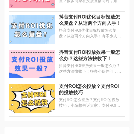
置？很多商家在投放直播间时，难以
拿捏广告出价，出低了跑不动，提高
了ROI低、利润少。而小店随心推的
抖音支付ROI优化目标投放怎
支付ROI功能则可以帮助商家优化
么复盘？从这两个方向入手！
ROI的稳定性...
抖音支付ROI优化目标投放怎么复
盘？从这两个方向入手！有不少人想
知道，支付优化目标投放怎么复盘
呢？先看数值，再做动作，两个方
抖音支付ROI投放效果一般怎
向。...
么办？这些方法快收下！
抖音支付ROI投放效果一般怎么办？
这些方法快收下！很多小伙伴问，支
付ROI优化目标投放效果一般，那该
怎么办呢？我们把建议总结为两不要
支付ROI怎么投放？支付ROI
与两要，大家一定要记好！...
的投放技巧
支付ROI怎么投放？支付ROI的投放
技巧，小编想告诉大家，支付ROI好
用是真的，有技巧也是真的，在支付
ROI目标这里填上数值，想要跑量
好，需要注意几个数字。...